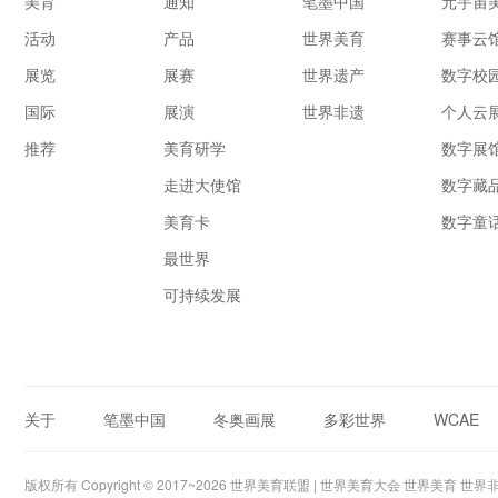
美育
通知
笔墨中国
元宇宙
活动
产品
世界美育
赛事云
展览
展赛
世界遗产
数字校
国际
展演
世界非遗
个人云
推荐
美育研学
数字展
走进大使馆
数字藏
美育卡
数字童
最世界
可持续发展
关于
笔墨中国
冬奥画展
多彩世界
WCAE
版权所有 Copyright © 2017~2026 世界美育联盟 | 世界美育大会 世