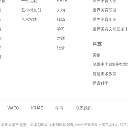
美育
一件定制
AETV
世界美育大会
馆
艺小树文创
人物
世界美育联盟
园
艺术实践
现场
世界美育组织
展
学习
世界美育文明互鉴
馆
对话
科技
品
纪录
美物
话
笔墨中国&纽曼智慧
智慧美术教室
探索科学
WAEC
ICHAE
学习
联系我们
界美育 世界非遗 世界遗产 笔墨中国 多彩世界 冬奥画展 国际青少年绘画邀请展 文明互鉴中心 