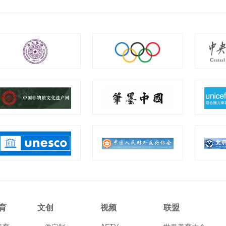
育
文创
视频
联盟