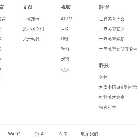
育
文创
视频
联盟
美育
一件定制
AETV
世界美育大会
馆
艺小树文创
人物
世界美育联盟
园
艺术实践
现场
世界美育组织
展
学习
世界美育文明互鉴
馆
对话
科技
品
纪录
美物
话
笔墨中国&纽曼智慧
智慧美术教室
探索科学
WAEC
ICHAE
学习
联系我们