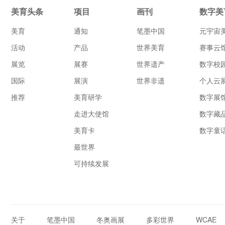
美育头条
项目
画刊
数字美
美育
通知
笔墨中国
元宇宙
活动
产品
世界美育
赛事云
展览
展赛
世界遗产
数字校
国际
展演
世界非遗
个人云
推荐
美育研学
数字展
走进大使馆
数字藏
美育卡
数字童
最世界
可持续发展
关于
笔墨中国
冬奥画展
多彩世界
WCAE