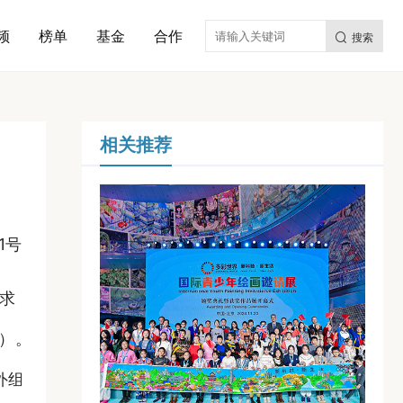
频
榜单
基金
合作
搜索
相关推荐
1号
要求，第
组）。其
外组1件