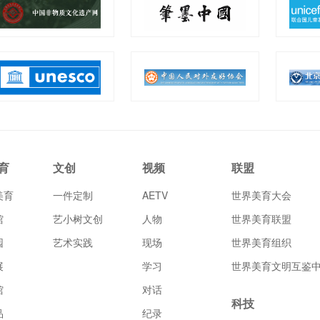
育
文创
视频
联盟
美育
一件定制
AETV
世界美育大会
馆
艺小树文创
人物
世界美育联盟
园
艺术实践
现场
世界美育组织
展
学习
世界美育文明互鉴
馆
对话
科技
品
纪录