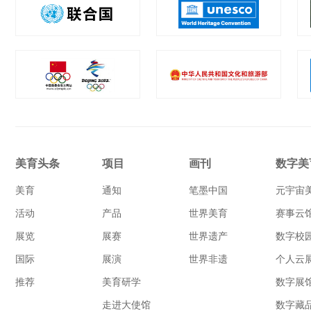
美育头条
项目
画刊
数字美
美育
通知
笔墨中国
元宇宙
活动
产品
世界美育
赛事云
展览
展赛
世界遗产
数字校
国际
展演
世界非遗
个人云
推荐
美育研学
数字展
走进大使馆
数字藏